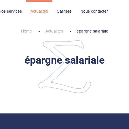
Nos services
Actualités
Carrière
Nous contacter
ignages
Nos implantations
Nous rejoindre maintenant
Nos engagements R.S.E
Home
Actualités
épargne salariale
épargne salariale