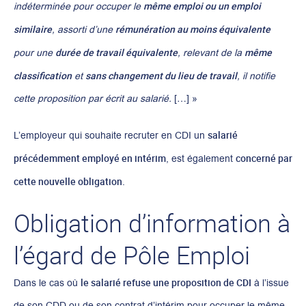
même emploi ou un emploi
indéterminée pour occuper le
similaire
rémunération au moins équivalente
, assorti d’une
durée de travail équivalente
même
pour une
, relevant de la
classification
sans changement du lieu de travail
et
, il notifie
cette proposition par écrit au salarié.
[…] »
salarié
L’employeur qui souhaite recruter en CDI un
précédemment employé en intérim
concerné par
, est également
cette nouvelle obligation
.
Obligation d’information à
l’égard de Pôle Emploi
le salarié refuse une proposition de CDI
Dans le cas où
à l’issue
de son CDD ou de son contrat d’intérim pour occuper le même