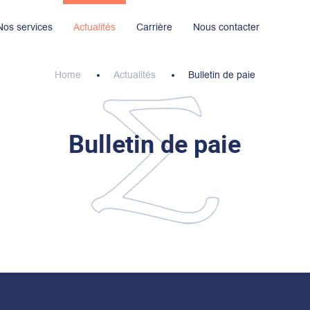
Nos services
Actualités
Carrière
Nous contacter
ignages
Nos implantations
Nous rejoindre maintenant
Nos engagements R.S.E
Home
Actualités
Bulletin de paie
Bulletin de paie