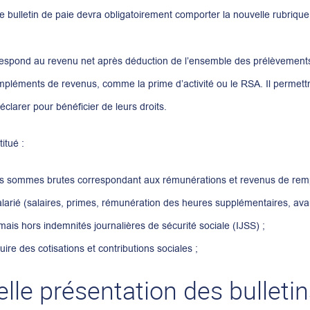
le bulletin de paie devra obligatoirement comporter la nouvelle rubrique
espond au revenu net après déduction de l’ensemble des prélèvements s
s compléments de revenus, comme la prime d’activité ou le RSA. Il permet
éclarer pour bénéficier de leurs droits.
itué :
es sommes brutes correspondant aux rémunérations et revenus de rem
alarié (salaires, primes, rémunération des heures supplémentaires, av
 mais hors indemnités journalières de sécurité sociale (IJSS) ;
uire des cotisations et contributions sociales ;
lle présentation des bulletin