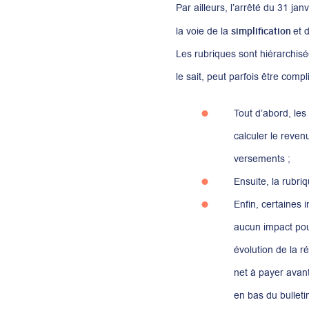
Par ailleurs, l’arrêté du 31 ja
simplification
la voie de la
et 
Les rubriques sont hiérarchisées
le sait, peut parfois être comp
Tout d’abord, les
calculer le reven
versements ;
Ensuite, la rubri
Enfin, certaines 
aucun impact pour
évolution de la r
net à payer avant
en bas du bulleti