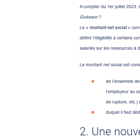
A compter du 1er juillet 2023, 
Quésaco
?
montant net social
Le «
» corr
définir l’éligibilité à certain
salariés sur les ressources à d
Le montant net social est const
de l’ensemble d
l’employeur au s
de rupture, etc.)
duquel il faut déd
2. Une nouve