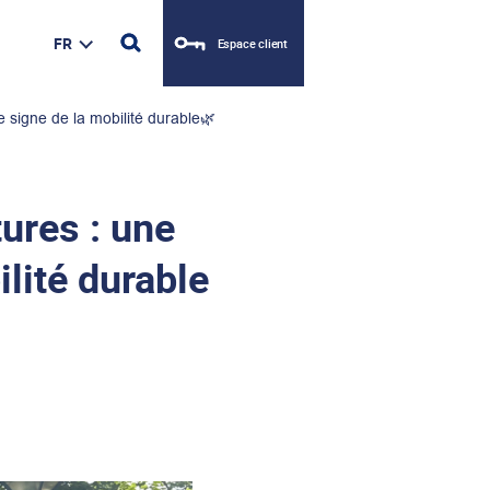
FR
Espace client
 signe de la mobilité durable🌿
ures : une
lité durable