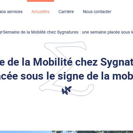
Nos services
Actualités
Carrière
Nous contacter
ignages
Nos implantations
Nous rejoindre maintenant
Nos engagements R.S.E
🌿Semaine de la Mobilité chez Sygnatures : une semaine placée sous le
 de la Mobilité chez Sygnat
cée sous le signe de la mobi
🌿