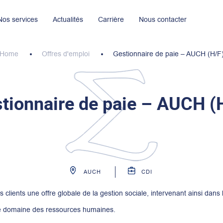
Nos services
Actualités
Carrière
Nous contacter
ignages
Nos implantations
Nous rejoindre maintenant
Nos engagements R.S.E
Home
Offres d'emploi
Gestionnaire de paie – AUCH (H/F
tionnaire de paie – AUCH (
AUCH
CDI
 clients une offre globale de la gestion sociale, intervenant ainsi dans
 le domaine des ressources humaines.