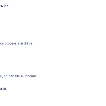
d’Auch.
os process afin d’être
ié, en parfaite autonomie ;
rtie ;