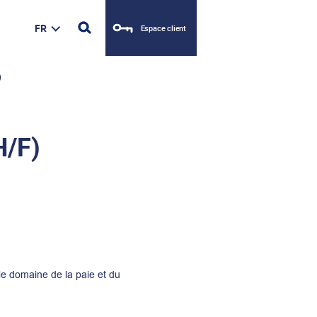
FR
Espace client
)
H/F)
 le domaine de la paie et du