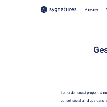
À propos
Un peu d’histoire…
Pourquoi choisir Sygnatures ?
Notre équipe
Témo
Ges
Le service social propose à nos
conseil social ainsi que dans